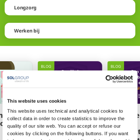
Longzorg
Werken bij
BLOG
BLOG
This website uses cookies
This website uses technical and analytical cookies to
 masker
Voorbereid op
Voorbe
collect data in order to create statistics to improve the
oed zit
een
een
quality of our site web. You can accept or refuse our
noodsituatie
noodsi
cookies by clicking on the following buttons. If you want
met uw
met uw