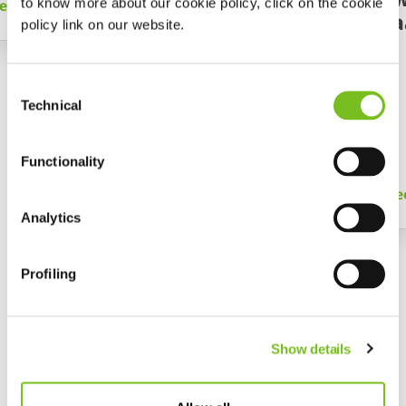
to know more about our cookie policy, click on the cookie
es meer
therapie
appara
policy link on our website.
Consent
Technical
Selection
Functionality
Lees meer
Le
Analytics
Profiling
Show details