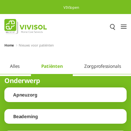
Overslaan en naar hoofdinhoud gaan
VIVIopen
Home
Nieuws voor patiënten
Alles
Patiënten
Zorgprofessionals
Onderwerp
Apneuzorg
Beademing