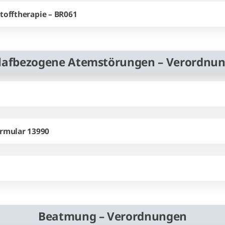
tofftherapie – BR061
lafbezogene Atemstörungen – Verordnu
rmular 13990
Beatmung – Verordnungen