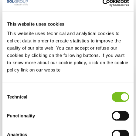
Weitere Informationen über die Bedienung Ihres
Gerätes finden Sie auch
hier.
This website uses cookies
This website uses technical and analytical cookies to
Alles über die AirSense11 finden sie auch hier im
collect data in order to create statistics to improve the
Produktkatalog
.
quality of our site web. You can accept or refuse our
cookies by clicking on the following buttons. If you want
to know more about our cookie policy, click on the cookie
policy link on our website.
Consent
Technical
Selection
Functionality
Analytics