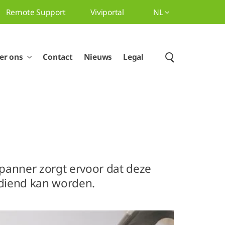
Remote Support
Viviportal
NL
er ons
Contact
Nieuws
Legal
spanner zorgt ervoor dat deze
gediend kan worden.