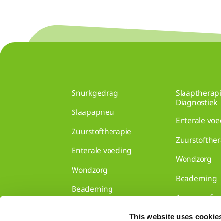
Snurkgedrag
Slaaptherap
Diagnostiek
Slaapapneu
Enterale voe
Zuurstoftherapie
Zuurstofther
Enterale voeding
Wondzorg
Wondzorg
Beademing
Beademing
Aanvraagfor
This website uses cookie