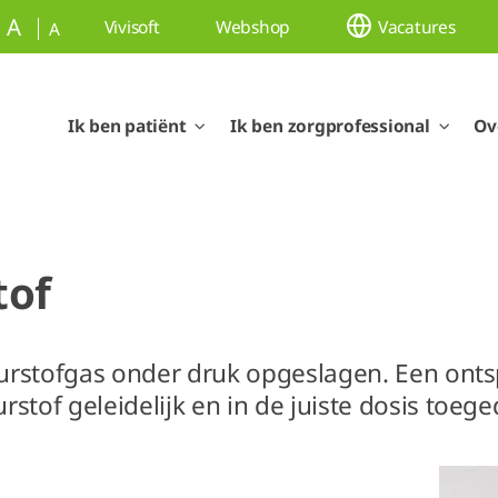
A
Vivisoft
Webshop
Vacatures
A
Ik ben patiënt
Ik ben zorgprofessional
Ov
tof
zuurstofgas onder druk opgeslagen. Een ont
stof geleidelijk en in de juiste dosis toe