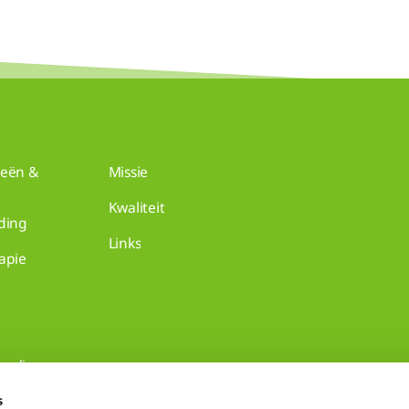
ieën &
Missie
Kwaliteit
ding
Links
apie
mulier
s