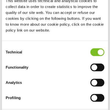
Wanneer u in aanmerking komt voor thuisbeademing, zal
This website uses technical and analytical cookies to
uw behandelende arts in het ziekenhuis de juiste vorm
collect data in order to create statistics to improve the
quality of our site web. You can accept or refuse our
van beademing voorstellen.
cookies by clicking on the following buttons. If you want
to know more about our cookie policy, click on the cookie
policy link on our website.
Hoe verloopt de therapie?
De therapie wordt steeds voorgeschreven door de
behandelende arts van het ziekenhuis.
Consent
Technical
Selection
Installatie van het toestel gebeurt in het ziekenhuis
door de arts/verpleegkundige of aan huis door een
Functionality
deskundige medewerker van VIVISOL.
VIVISOL levert de benodigde verbruiksartikelen en
Analytics
eventuele accessoires.
VIVISOL onderhoudt periodiek de apparatuur en is
Profiling
24/7 tot uw dienst voor technische ondersteuning