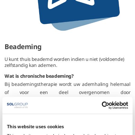
Beademing
U kunt thuis beademd worden indien u niet (voldoende)
zelfstandig kan ademen.
Wat is chronische beademing?
Bij beademingstherapie wordt uw ademhaling helemaal
of voor een deel overgenomen door
beademingsapparatuur.
Veel patiënten kunnen met de juiste
This website uses cookies
beademingsapparatuur goed thuis behandeld worden.