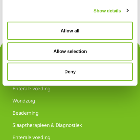
Hebt u vragen over onze service? Stel ze
hier
Show details
Allow all
Allow selection
Snurkgedrag
Slaapapneu
Deny
Zuurstoftherapie
Enterale voeding
Wondzorg
Beademing
Slaaptherapieën & Diagnostiek
Enterale voeding