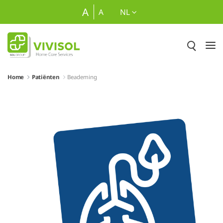
Overslaan en naar hoofdinhoud gaan
A
A
NL
Home
Patiënten
Beademing