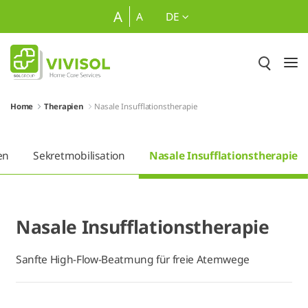
Zum Hauptinhalt springen
A
A
DE
Home
Therapien
Nasale Insufflationstherapie
en
Sekretmobilisation
Nasale Insufflationstherapie
Nasale Insufflationstherapie
Sanfte High-Flow-Beatmung für freie Atemwege