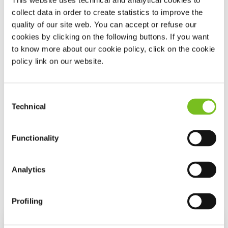
This website uses technical and analytical cookies to
dies die Hauptursache vieler Fälle ist. Kontaktieren Sie
collect data in order to create statistics to improve the
uns, wir beraten Sie gerne!
quality of our site web. You can accept or refuse our
cookies by clicking on the following buttons. If you want
to know more about our cookie policy, click on the cookie
policy link on our website.
Consent
Technical
Selection
Functionality
Analytics
Profiling