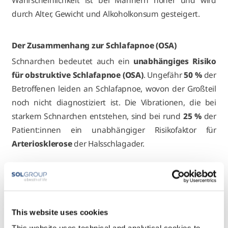
Wahrscheinlichkeit ist bei Männern höher und wird
durch Alter, Gewicht und Alkoholkonsum gesteigert.
Der Zusammenhang zur Schlafapnoe (OSA)
Schnarchen bedeutet auch ein
unabhängiges Risiko
für obstruktive Schlafapnoe (OSA)
. Ungefähr
50 %
der
Betroffenen leiden an Schlafapnoe, wovon der Großteil
noch nicht diagnostiziert ist. Die Vibrationen, die bei
starkem Schnarchen entstehen, sind bei rund
25 %
der
Patient:innen ein unabhängiger Risikofaktor für
Arteriosklerose
der Halsschlagader.
Ihre Lösung
VIVISOL Heimbehandlungsgeräte GmbH
bietet eine
Reihe
wissenschaftlich erprobter Produkte
zur
This website uses cookies
Reduzierung des Schnarchens in
Rückenlage
an, da