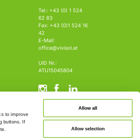
Tel.: +43 (0) 1 524
62 83
Fax: +43 (0)1 524 16
42
E-Mail:
office@vivisol.at
UID Nr.:
ATU15045804
Allow all
ics to improve
 buttons. If
Allow selection
te.