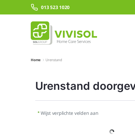
Overslaan en naar hoofdinhoud gaan
013 523 1020
Home
Urenstand
Urenstand doorge
Wijst verplichte velden aan