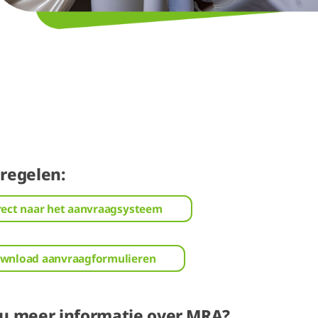
 regelen:
rect naar het aanvraagsysteem
wnload aanvraagformulieren
 u meer informatie over MRA?