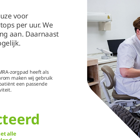
euze voor
tops per uur. We
ng aan. Daarnaast
gelijk.
 MRA-zorgpad heeft als
arom maken wij gebruik
 patiënt een passende
iteit.
cteerd
t alle