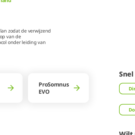
rland
lan zodat de verwijzend
oop van de
col onder leiding van
Snel
ProSomnus
Di
EVO
Do
Wilt