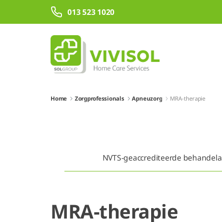
Overslaan en naar hoofdinhoud gaan
013 523 1020
Home
Zorgprofessionals
Apneuzorg
MRA-therapie
NVTS-geaccrediteerde behandela
MRA-therapie