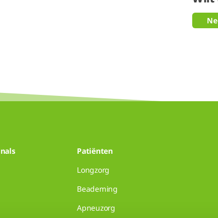
Ne
nals
Patiënten
Longzorg
Beademing
Apneuzorg