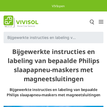
Overslaan en naar hoofdinhoud gaan
VIVIopen
Bijgewerkte instructies en labeling van bepaalde Philips slaapapneu-maskers met magneetsluitingen
Bijgewerkte instructies en
labeling van bepaalde Philips
slaapapneu-maskers met
magneetsluitingen
Bijgewerkte instructies en labeling van bepaalde
Philips slaapapneu-maskers met magneetsluitingen