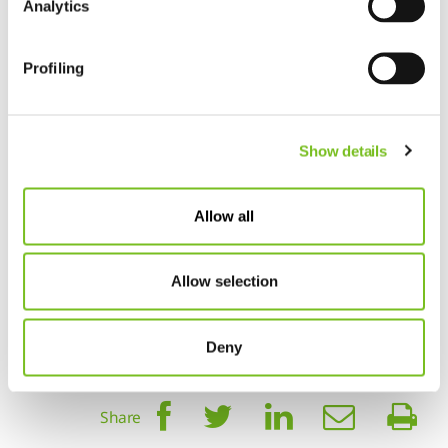
Analytics
Hier
vindt u de door Philips gegeven antwoorden op
veelgestelde vragen.
Profiling
Show details
Allow all
Link
Allow selection
Deny
Alle nieuwsitems
Share