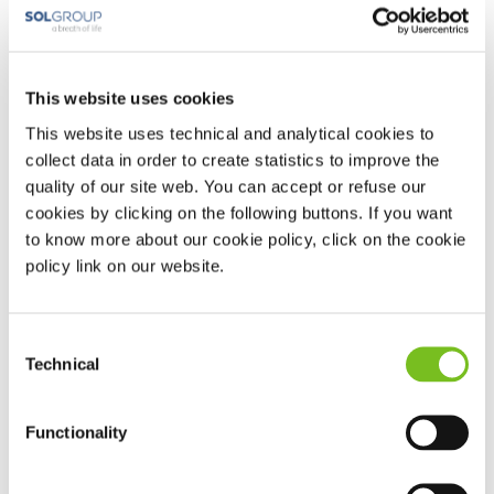
instructies en labeling in gebruik blijven als patiënten of
mensen in hun onmiddellijke nabijheid geen
geïmplanteerde metalen medische apparaten of metalen
This website uses cookies
voorwerpen in hun lichaam hebben.
This website uses technical and analytical cookies to
Philips Respironics waarschuwt gebruikers van bepaalde
collect data in order to create statistics to improve the
CPAP en BiPAP therapiemaskers met magneetsluitingen
quality of our site web. You can accept or refuse our
om deze apparaten niet te gebruiken wanneer zij zelf of
cookies by clicking on the following buttons. If you want
iemand in hun buurt, zoals medebewoners, verzorgers en
to know more about our cookie policy, click on the cookie
bedpartners, metalen apparaten (implantaten) of
policy link on our website.
metalen voorwerpen (zoals metaalsplinters) in hun
lichaam hebben. De magneetsluitingen worden gebruikt
Consent
om de hoofdband aan het masker te bevestigen, een
Technical
Selection
methode die doorgaans wordt gebruikt in de industrie
voor slaaptherapie apparatuur."
Graag verwijzen we u naar het Nederlandstalige
Functionality
persbericht met alle achtergrondinformatie.
Dit vindt u
hier.