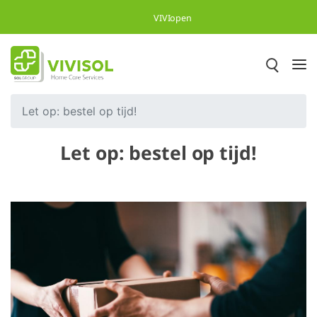
Overslaan en naar hoofdinhoud gaan
VIVIopen
Let op: bestel op tijd!
Let op: bestel op tijd!