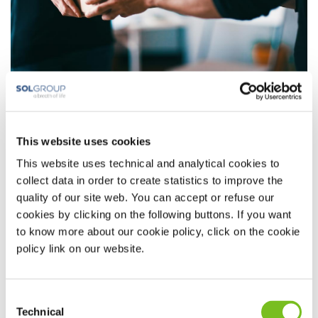
Er komt een drukke periode aan. In de decembermaand wordt er veel
online besteld en daardoor is het bij de postbedrijven drukker dan
This website uses cookies
tijdens de rest van het jaar. Wij willen u er daarom aan herinneren om op
This website uses technical and analytical cookies to
tijd uw bestelling te plaatsen. Zo heeft u uw benodigdheden op tijd
collect data in order to create statistics to improve the
binnen.
quality of our site web. You can accept or refuse our
cookies by clicking on the following buttons. If you want
to know more about our cookie policy, click on the cookie
policy link on our website.
Consent
Technical
Selection