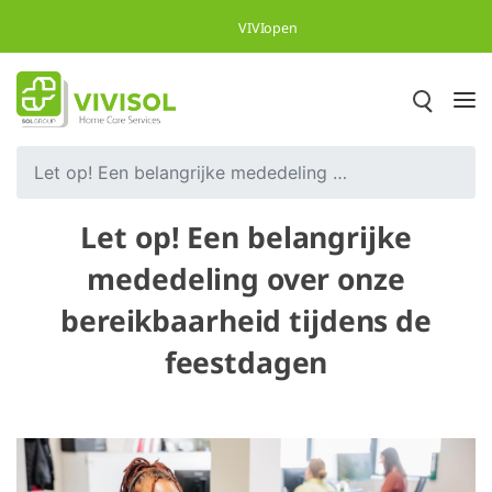
Overslaan en naar hoofdinhoud gaan
VIVIopen
Let op! Een belangrijke mededeling over onze bereikbaarheid tijdens de feestdagen
Let op! Een belangrijke
mededeling over onze
bereikbaarheid tijdens de
feestdagen