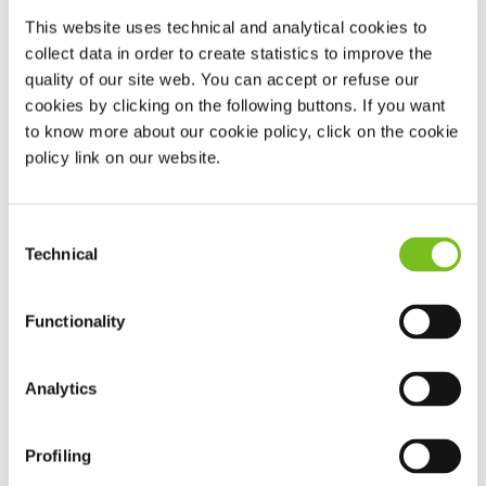
Wees voorbereid, bestel op tijd.
This website uses technical and analytical cookies to
Heeft u producten nodig? Dan raden wij aan om uw
collect data in order to create statistics to improve the
bestelling op tijd te plaatsen.
quality of our site web. You can accept or refuse our
Bestellingen die u plaatst na woensdag 24
cookies by clicking on the following buttons. If you want
december 2025 14:00 uur, versturen wij op
to know more about our cookie policy, click on the cookie
maandag 29 december 2025.
policy link on our website.
Bestellingen die u plaatst na dinsdag 31
december 2025 14:00 uur, versturen wij op
Consent
vrijdag 2 januari 2026.
Technical
Selection
Bestellingen kunnen langer onderweg zijn vanwege
drukte bij de postbezorgers.
Functionality
Er wordt geen post bezorgd tijdens de feestdagen.
Analytics
Profiling