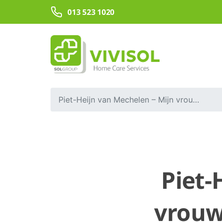
Overslaan en naar hoofdinhoud gaan
013 523 1020
Piet-Heijn van Mechelen – Mijn vrouw kan niet wennen aan het geluid
Piet-
vrouw