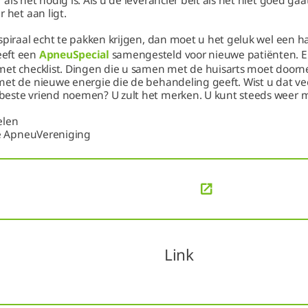
ls het nodig is. Als u de leverancier belt als het niet goed gaa
 het aan ligt.
spiraal echt te pakken krijgen, dan moet u het geluk wel een 
eft een
ApneuSpecial
samengesteld voor nieuwe patiënten. Er
met checklist. Dingen die u samen met de huisarts moet door
met de nieuwe energie die de behandeling geeft. Wist u dat ve
este vriend noemen? U zult het merken. U kunt steeds weer m
elen
 de ApneuVereniging
Link