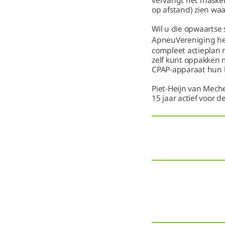
vervangt het masker a
op afstand) zien waar
Wil u die opwaartse 
ApneuVereniging he
compleet actieplan 
zelf kunt oppakken 
CPAP-apparaat hun b
Piet-Heijn van Mech
15 jaar actief voor