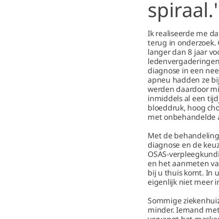
spiraal.'
Ik realiseerde me d
terug in onderzoek.
langer dan 8 jaar v
ledenvergaderingen
diagnose in een nee
apneu hadden ze bij
werden daardoor min
inmiddels al een tij
bloeddruk, hoog cho
met onbehandelde 
Met de behandeling
diagnose en de keuze
OSAS-verpleegkundig
en het aanmeten van
bij u thuis komt. In
eigenlijk niet meer i
Sommige ziekenhuize
minder. Iemand met P