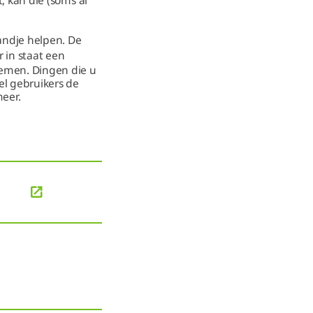
t, kan die (soms al
handje helpen. De
 in staat een
nemen. Dingen die u
el gebruikers de
eer.