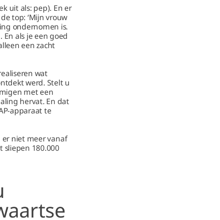
uit als: pep). En er
de top: ‘Mijn vrouw
ging ondernomen is.
 En als je een goed
alleen een zacht
realiseren wat
tdekt werd. Stelt u
ommigen met een
aling hervat. En dat
PAP-apparaat te
u er niet meer vanaf
t sliepen 180.000
u
waartse