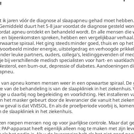
'
at ik jaren vóór de diagnose al slaapapneu gehad moet hebben.
 Gemiddeld duurt het 5-8 jaar voordat de diagnose gesteld word
oordat apneu ontdekt en behandeld wordt. En alle mensen die
 en bijeenkomsten spreken, hebben een vergelijkbaar verhaal
rwaartse spiraal. Het ging steeds minder goed, thuis en op het
voorbeeld minder energie, uitstelgedrag en verhoogde prikkel
der leuke partners, ouders, collega’s, leidinggevenden of med
dje bij verschillende medisch specialisten voor hart- en vaatklac
lesterol, een burn-out, depressie of diabetes. Aandoeningen
apneu.
 van apneu komen mensen weer in een opwaartse spiraal. De 
 van de behandeling is van de slaapkliniek in het ziekenhuis.
e u daarbij nog begeleiding en voorlichting. Het installeren 
 het masker gebeurt door de leverancier die vanuit het zieken
 uw geval is dat VIVISOL. En als de proefperiode voorbij is, ko
n de slaapkliniek in het ziekenhuis.
n roepen mensen nog op voor jaarlijkse controle. Maar dat g
AP-apparaat heeft eigenlijk alleen nog te maken met zijn leve