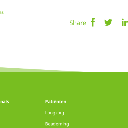
ms
Share
nals
Patiënten
Longzorg
Beademing