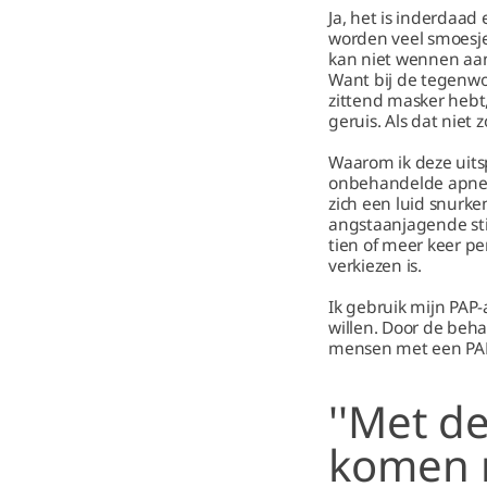
Ja, het is inderdaa
worden veel smoesje
kan niet wennen aan
Want bij de tegenwo
zittend masker hebt,
geruis. Als dat niet 
Waarom ik deze uitsp
onbehandelde apneu 
zich een luid snurk
angstaanjagende sti
tien of meer keer pe
verkiezen is.
Ik gebruik mijn PAP-
willen. Door de beh
mensen met een PAP, 
''Met d
komen 