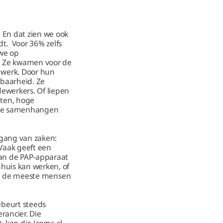
 En dat zien we ook
t. Voor 36% zelfs
 we op
. Ze kwamen voor de
 werk. Door hun
baarheid. Ze
ewerkers. Of liepen
hten, hoge
 die samenhangen
gang van zaken:
 Vaak geeft een
van de PAP-apparaat
huis kan werken, of
men de meeste mensen
ebeurt steeds
rancier. Die