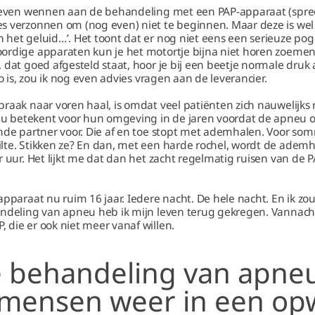
d even wennen aan de behandeling met een PAP-apparaat (spreek 
s verzonnen om (nog even) niet te beginnen. Maar deze is wel 
 het geluid…’. Het toont dat er nog niet eens een serieuze po
ordige apparaten kun je het motortje bijna niet horen zoemen.
 dat goed afgesteld staat, hoor je bij een beetje normale druk 
zo is, zou ik nog even advies vragen aan de leverancier.
raak naar voren haal, is omdat veel patiënten zich nauwelijks 
betekent voor hun omgeving in de jaren voordat de apneu on
ende partner voor. Die af en toe stopt met ademhalen. Voor s
lte. Stikken ze? En dan, met een harde rochel, wordt de ademh
r uur. Het lijkt me dat dan het zacht regelmatig ruisen van de 
apparaat nu ruim 16 jaar. Iedere nacht. De hele nacht. En ik zo
andeling van apneu heb ik mijn leven terug gekregen. Vannach
die er ook niet meer vanaf willen.
e behandeling van apne
mensen weer in een op