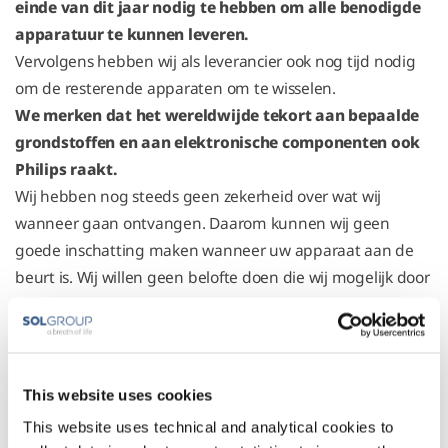
einde van dit jaar nodig te hebben om alle benodigde
apparatuur te kunnen leveren.
Vervolgens hebben wij als leverancier ook nog tijd nodig
om de resterende apparaten om te wisselen.
We merken dat het wereldwijde tekort aan bepaalde
grondstoffen en aan elektronische componenten ook
Philips raakt.
Wij hebben nog steeds geen zekerheid over wat wij
wanneer gaan ontvangen. Daarom kunnen wij geen
goede inschatting maken wanneer uw apparaat aan de
beurt is. Wij willen geen belofte doen die wij mogelijk door
omstandigheden buiten onze invloed niet kunnen
nakomen. Zodra we apparaten binnen hebben worden
deze vlot omgewisseld. Dagelijks zet een speciaal team
zich hiervoor in.
This website uses cookies
Als uw apparaat aan de beurt is, ontvangt u van ons
This website uses technical and analytical cookies to
een e-mail.