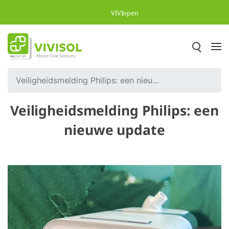
Overslaan en naar hoofdinhoud gaan
VIVIopen
Veiligheidsmelding Philips: een nieuwe update
Veiligheidsmelding Philips: een
nieuwe update