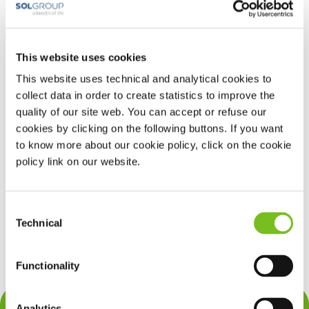
Uitzuigtherapie
PSG
Positietherapie
This website uses cookies
PEP- en fluttertherapie
This website uses technical and analytical cookies to
PAP-therapie
collect data in order to create statistics to improve the
NHFT
quality of our site web. You can accept or refuse our
MRA-therapie
cookies by clicking on the following buttons. If you want
Monitoring
to know more about our cookie policy, click on the cookie
Coughassist
policy link on our website.
Beademing
VIVIacademy (deelnemers)
Consent
VIVIacademy (trainers/sprekers)
Technical
Selection
Functionality
Analytics