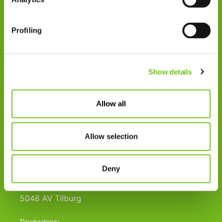
Contact
Privacy
Profiling
Klachten
Cookiegebruik
Show details
Disclaimer
Gedragscode
Allow all
Zorgprofessionals
Disclaimer
Allow selection
Patiënten
Deny
VIVISOL NEDERLAND B.V.
Swaardvenstraat 27
5048 AV Tilburg