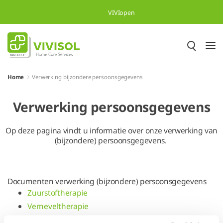
Overslaan en naar hoofdinhoud gaan
VIVIopen
Home
Verwerking bijzondere persoonsgegevens
Verwerking persoonsgegevens
Op deze pagina vindt u informatie over onze verwerking van
(bijzondere) persoonsgegevens.
Documenten verwerking (bijzondere) persoonsgegevens
Zuurstoftherapie
Verneveltherapie
Antibiotica Verneveling