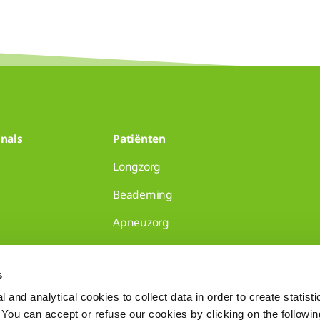
nals
Patiënten
Longzorg
Beademing
Apneuzorg
huisartsenpraktijken
s
 and analytical cookies to collect data in order to create statist
. You can accept or refuse our cookies by clicking on the following