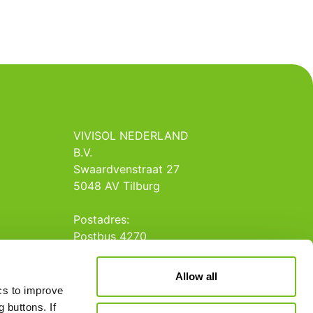
VIVISOL NEDERLAND
B.V.
Swaardvenstraat 27
5048 AV Tilburg
Postadres:
Postbus 4270
5004 JG Tilburg
Allow all
Tel.: +31 013 5231020
ics to improve
E-mail: info@vivisol.nl
 buttons. If