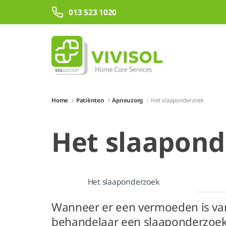
Overslaan en naar hoofdinhoud gaan
013 523 1020
Home
Patiënten
Apneuzorg
Het slaaponderzoek
Het slaapon
Het slaaponderzoek
Wanneer er een vermoeden is va
behandelaar een slaaponderzoek v