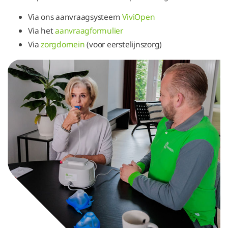
Via ons aanvraagsysteem
ViviOpen
Via het
aanvraagformulier
Via
zorgdomein
(voor eerstelijnszorg)