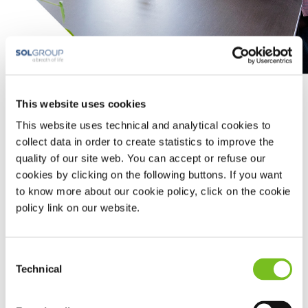
Beademing
This website uses cookies
This website uses technical and analytical cookies to
U wordt beademd als u dit niet meer (voldoende) zelf kunt
collect data in order to create statistics to improve the
of als dit te veel kracht kost. Dit kan gelukkig ook thuis,
quality of our site web. You can accept or refuse our
zodat u dicht bij familie en vrienden kunt blijven.
cookies by clicking on the following buttons. If you want
Wij ondersteunen Centra voor Thuisbeademing met het
to know more about our cookie policy, click on the cookie
leveren van apparatuur en toebehoren bij u thuis.
policy link on our website.
Wanneer u in aanmerking komt voor thuisbeademing, stelt het
Centrum voor Thuisbeademing (CTB) de juiste vorm van
beademing in en zorgt voor begeleiding naar de thuissituatie.
Consent
De verpleegkundigen van het CTB controleren regelmatig hoe
Technical
Selection
het met u gaat. Toebehoren kunt u eenvoudig bestellen via ons
Mijn.VIVISOL.
bestelportaal,