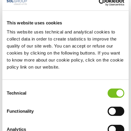
This website uses cookies
This website uses technical and analytical cookies to
collect data in order to create statistics to improve the
quality of our site web. You can accept or refuse our
cookies by clicking on the following buttons. If you want
to know more about our cookie policy, click on the cookie
policy link on our website.
Onze belofte aan u: Een respiratoir partnerschap
Bij VIVISOL gaan we verder dan alleen het leveren van
hulpmiddelen. We streven naar een echt respiratoir
Consent
partnerschap. Dit betekent dat wij u proactief ondersteunen in
Technical
Selection
uw dagelijkse praktijk:
Alles onder één dak:
U kunt al uw
Functionality
longzorgtherapieën en benodigdheden bij ons
onderbrengen.
Analytics