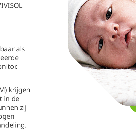
 VIVISOL
baar als
neerde
nitor.
M) krijgen
t in de
unnen zij
wogen
ndeling.