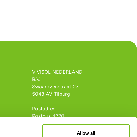
VIVISOL NEDERLAND
B.V.
Swaardvenstraat 27
5048 AV Tilburg
Postadres:
Postbus 4270
5004 JG Tilburg
Allow all