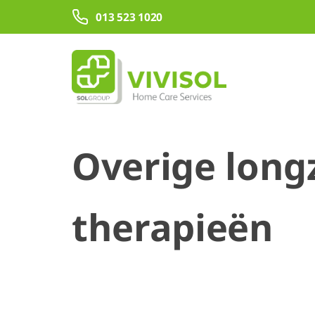
Overslaan en naar hoofdinhoud gaan
013 523 1020
Overige long
therapieën