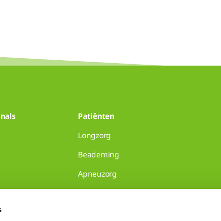
nals
Patiënten
Longzorg
Beademing
Apneuzorg
huisartsenpraktijken
s