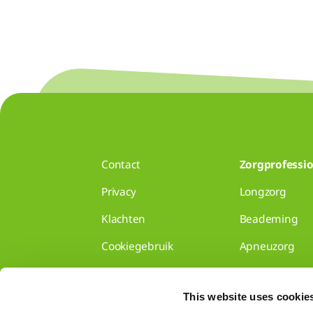
Contact
Zorgprofessio
Privacy
Longzorg
Klachten
Beademing
Cookiegebruik
Apneuzorg
Disclaimer
Longzorg voor 
This website uses cookie
Gedragscode
Disclaimer