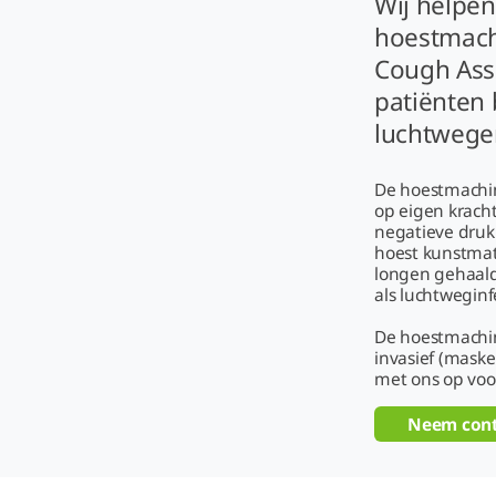
Wij helpen
hoestmach
Cough Ass
patiënten 
luchtwege
De hoestmachin
op eigen krach
negatieve druk
hoest kunstmat
longen gehaald
als luchtweginf
De hoestmachine
invasief (mask
met ons op voo
Neem cont