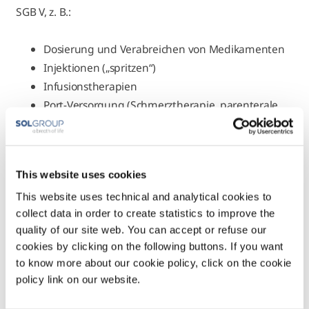
SGB V, z. B.:
Dosierung und Verabreichen von Medikamenten
Injektionen („spritzen“)
Infusionstherapien
Port-Versorgung (Schmerztherapie, parenterale
Versorgung)
spezialisierte Wundversorgung
An- und Ausziehen von Kompressionsbekleidung
This website uses cookies
This website uses technical and analytical cookies to
Hauswirtschaftliche Versorgung
collect data in order to create statistics to improve the
quality of our site web. You can accept or refuse our
Unterstützung bei alltäglichen hauswirtschaftlichen
cookies by clicking on the following buttons. If you want
Tätigkeiten, z. B.:
to know more about our cookie policy, click on the cookie
policy link on our website.
Einkaufen