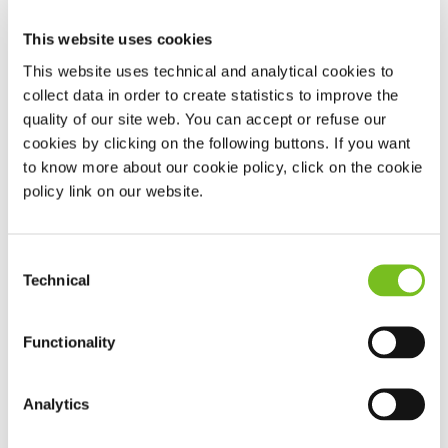
Bitte beachten Sie:
Aus Vereinfachungsgründen wird
unabhängig vom Geschlecht nur die männliche
This website uses cookies
Formulierungsform gewählt. Damit soll aber jedes
This website uses technical and analytical cookies to
Geschlecht ausdrücklich mit einbezogen sein.
collect data in order to create statistics to improve the
quality of our site web. You can accept or refuse our
cookies by clicking on the following buttons. If you want
Haftung für Links
to know more about our cookie policy, click on the cookie
Unser Angebot enthält Links zu externen Webseiten
policy link on our website.
Dritter, auf deren Inhalte wir keinen Einfluss haben.
Deshalb können wir für diese fremden Inhalte auch
Consent
keine Gewähr übernehmen. Für die Inhalte der
Technical
Selection
verlinkten Seiten ist stets der jeweilige Anbieter oder
Betreiber der Seiten verantwortlich. Die verlinkten
Functionality
Seiten wurden zum Zeitpunkt der Verlinkung auf
mögliche Rechtsverstöße überprüft. Rechtswidrige
Inhalte waren zum Zeitpunkt der Verlinkung nicht
Analytics
erkennbar. Eine permanente inhaltliche Kontrolle der