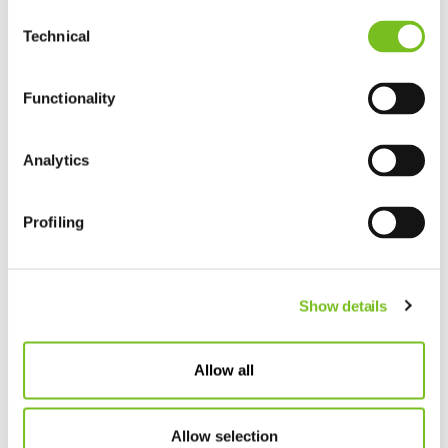
Entlastung:
Komplette Versorgungskoordination für
Consent
häusliche Pflege und ambulante
Technical
Selection
Wohngemeinschaften.
Organisation:
Zentrale Schnittstelle zu Ärzten,
Krankenkassen & Medizintechnik.
Functionality
Transparenz:
Umfassende Aufklärung und
Verhandlung aller Pflegekosten.
Wertschätzung:
Bei uns stehen Sie und Ihre
Lebensqualität im Mittelpunkt.
Analytics
Profiling
Mehr erfahren über VIVICARE Plus
Show details
Allow all
Allow selection