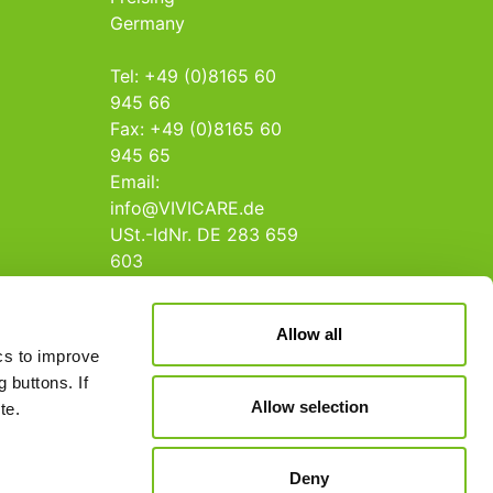
Germany
Tel: +49 (0)8165 60
945 66
Fax: +49 (0)8165 60
945 65
Email:
info@VIVICARE.de
USt.-IdNr. DE 283 659
603
Allow all
ics to improve
 buttons. If
Allow selection
te.
Deny