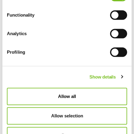
transparente Pflegeabläufe einschließlich
Functionality
detaillierter Pflegedokumentation
eine dem Menschen zugewandte Pflege nach
nationalen Leitlinien und Expertenstandards
Analytics
Beratung pflegender Angehöriger
regelmäßige Überprüfung aller Maßnahmen in
Profiling
den Bereichen Pflege und Betreuung durch:
- Pflegevisiten zur Überprüfung der Prozesse
- Umfragen bei unseren Klienten und ihren
Show details
Angehörigen im Hinblick auf ihre Zufriedenheit
Allow all
Allow selection