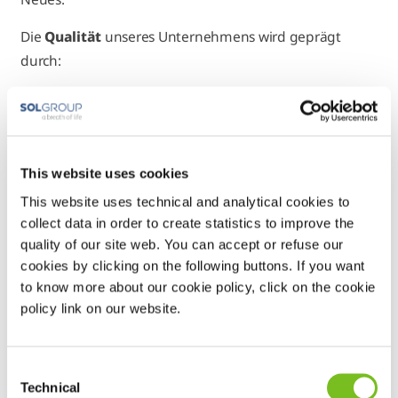
Die
Qualität
unseres Unternehmens wird geprägt
durch:
bedarfsgerecht angepasste Wohnräume für eine
intensivmedizinische Versorgung
den bedarfsorientierten Einsatz der Pflegekräfte
This website uses cookies
Weiterbildung und Qualifizierung von
This website uses technical and analytical cookies to
Pflegekräften je nach Versorgungsbereich
collect data in order to create statistics to improve the
(Intensivpflege, Wundmanagement,
quality of our site web. You can accept or refuse our
Schmerztherapie, Demenzpflege, Palliativpflege)
cookies by clicking on the following buttons. If you want
allgemeine Fort- und Weiterbildungsmaßnahmen
to know more about our cookie policy, click on the cookie
sowie regelmäßige Notfalltrainings
policy link on our website.
Kooperationen mit Kliniken, Ärzten und
verschiedenen Medizintechnik-Unternehmen
Consent
umfangreiche Einarbeitung und
Technical
Selection
themenbezogene Supervisionen