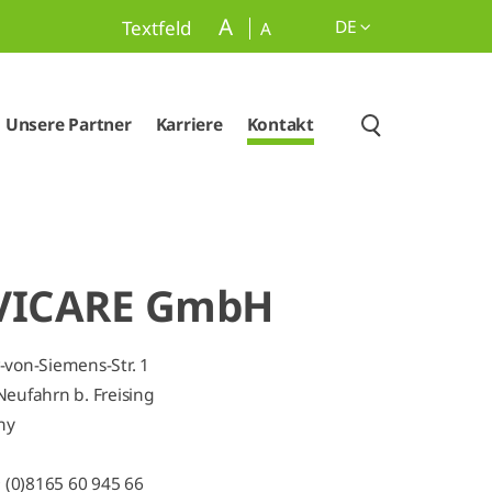
A
DE
Textfeld
A
Unsere Partner
Karriere
Kontakt
VICARE GmbH
von-Siemens-Str. 1
eufahrn b. Freising
ny
9 (0)8165 60 945 66