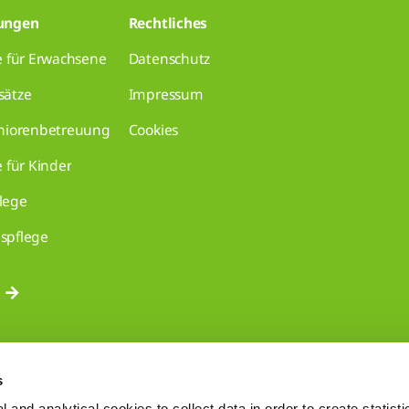
tungen
Rechtliches
e für Erwachsene
Datenschutz
sätze
Impressum
eniorenbetreuung
Cookies
e für Kinder
lege
spflege
s
 and analytical cookies to collect data in order to create statist