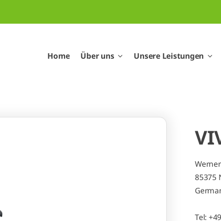
Home
Über uns
Unsere Leistungen
VI
Werner-
85375 N
Germa
Tel: +4